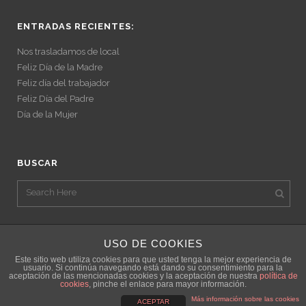
ENTRADAS RECIENTES:
Nos trasladamos de local
Feliz Día de la Madre
Feliz día del trabajador
Feliz Día del Padre
Día de la Mujer
BUSCAR
USO DE COOKIES
Este sitio web utiliza cookies para que usted tenga la mejor experiencia de
usuario. Si continúa navegando está dando su consentimiento para la
aceptación de las mencionadas cookies y la aceptación de nuestra
política de
cookies
, pinche el enlace para mayor información.
© Copyright Studio de Pilates Olga Mejías |
Política de privacidad
|
Política
Más información sobre las cookies
ACEPTAR